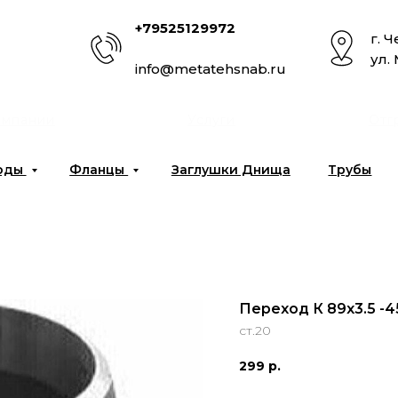
+79525129972
г. 
ул.
info@metatehsnab.ru
омпании
Услуги
Отг
оды
Фланцы
Заглушки Днища
Трубы
Переход К 89х3.5 -4
ст.20
299
р.