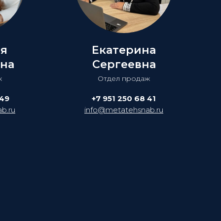
ия
Екатерина
на
Сергеевна
ж
Отдел продаж
 49
+7 951 250 68 41
b.ru
info@metatehsnab.ru