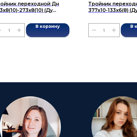
ойник переходной Дн
Тройник переход
3x8(10)-273x8(10) (Ду
377x10-133x6(8) (Д
3x273) бесшовный ГОСТ
бесшовный ГОСТ 1
376-2001
В корзину
В 