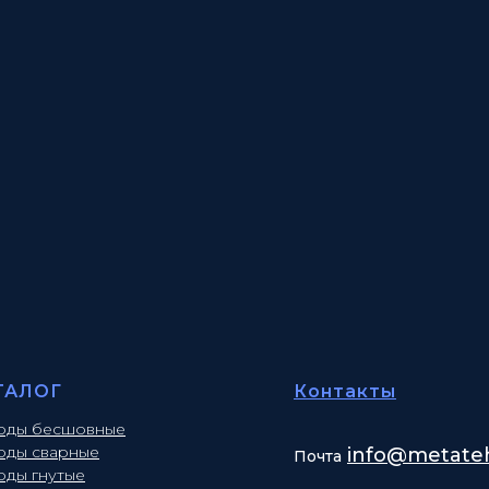
ТАЛОГ
Контакты
оды бесшовные
оды сварные
info
@metateh
Почта
оды гнутые