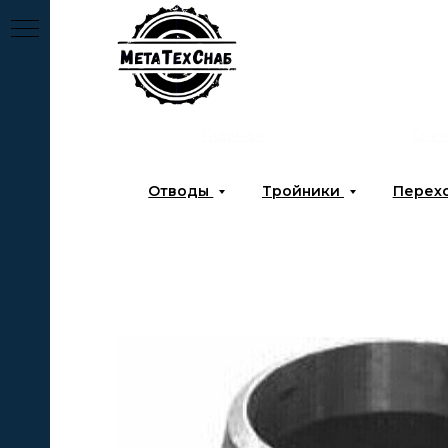
Главная
О к
Отводы
Тройники
Перех