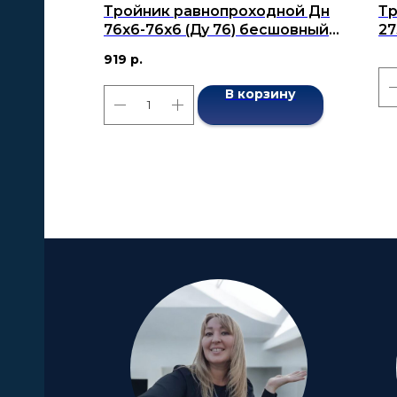
Тройник равнопроходной Дн
Тр
76x6-76x6 (Ду 76) бесшовный
27
ГОСТ 17376-2001
27
919
р.
17
В корзину