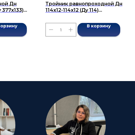
ной Дн
Тройник равнопроходной Дн
у 377x133)
114x12-114x12 (Ду 114)
7376-2001
бесшовный ГОСТ 17376-2001
корзину
В корзину