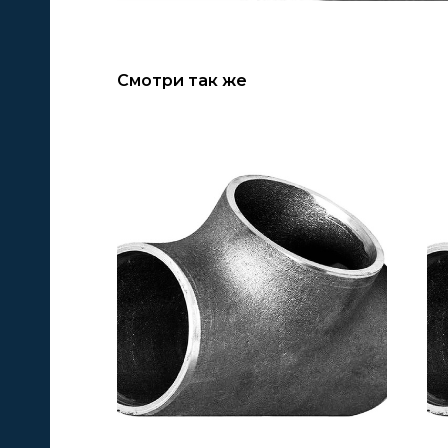
Смотри так же
А