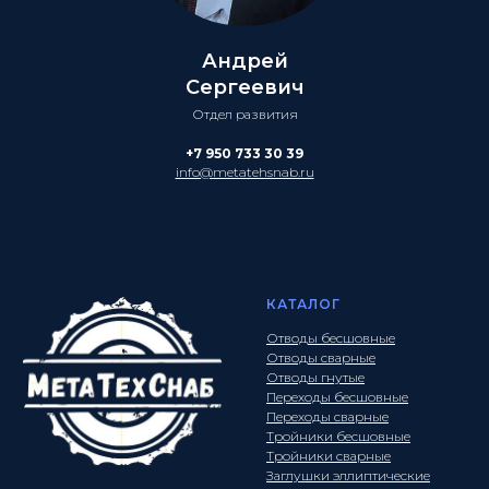
Андрей
Сергеевич
Отдел развития
+7 950 733 30 39
info@metatehsnab.ru
КАТАЛОГ
Отводы бесшовные
Отводы сварные
Отводы гнутые
Переходы бесшовные
Переходы сварные
Тройники бесшовные
Тройники сварные
Заглушки эллиптические