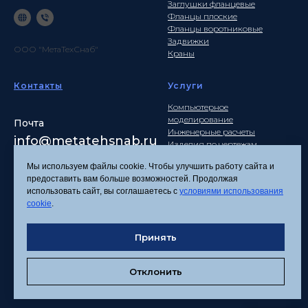
Заглушки фланцевые
Фланцы плоские
Фланцы воротниковые
Задвижки
ООО "МетаТехСнаб"
Краны
Контакты
Услуги
Компьютерное
моделирование
Почта
Инженерные расчеты
info
@metatehsnab.ru
Изделия по чертежам
Мы используем файлы cookie. Чтобы улучшить работу сайта и
предоставить вам больше возможностей. Продолжая
использовать сайт, вы соглашаетесь с
условиями использования
Политика
cookie
.
конфиденциальности
Согласие на обработку
Принять
персональных данных
Соглашение об
использовании файлов
Отклонить
cookies