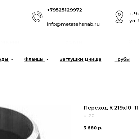
+79525129972
г. 
ул.
info@metatehsnab.ru
омпании
Услуги
Отг
оды
Фланцы
Заглушки Днища
Трубы
Переход К 219х10 -1
ст.20
3 680
р.