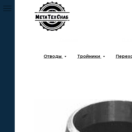
Главная
О к
Отводы
Тройники
Перех