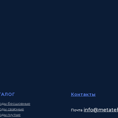
ТАЛОГ
Контакты
оды бесшовные
оды сварные
info
@metateh
Почта
оды гнутые