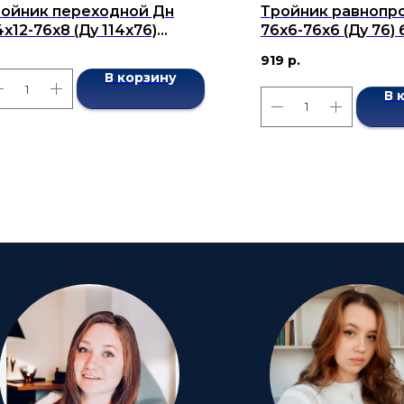
ойник переходной Дн
Тройник равнопр
4x12-76x8 (Ду 114x76)
76x6-76x6 (Ду 76
сшовный ГОСТ 17376-2001
ГОСТ 17376-2001
919
р.
В корзину
В 