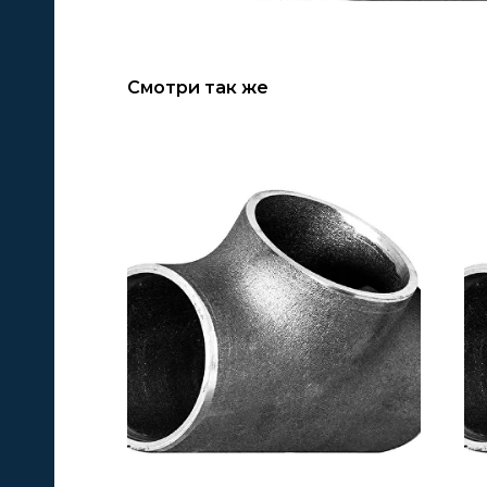
Смотри так же
А