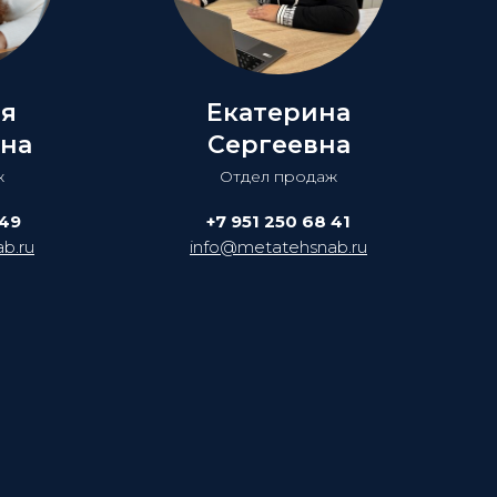
ия
Екатерина
на
Сергеевна
ж
Отдел продаж
 49
+7 951 250 68 41
b.ru
info@metatehsnab.ru