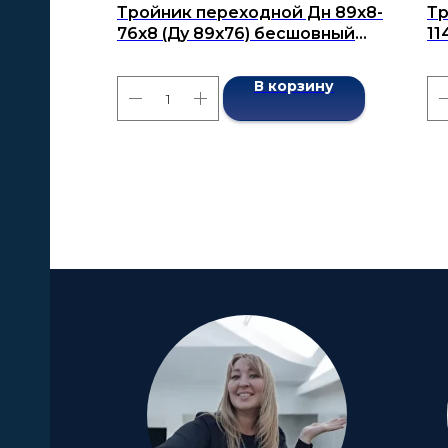
Тройник переходной Дн 89х8-
Тр
76х8 (Ду 89х76) бесшовный
11
ГОСТ 17376-2001
бе
В корзину