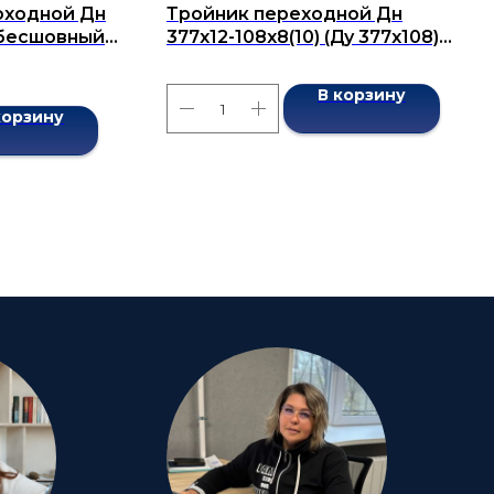
оходной Дн
Тройник переходной Дн
) бесшовный
377х12-108х8(10) (Ду 377х108)
бесшовный ГОСТ 17376-2001
В корзину
корзину