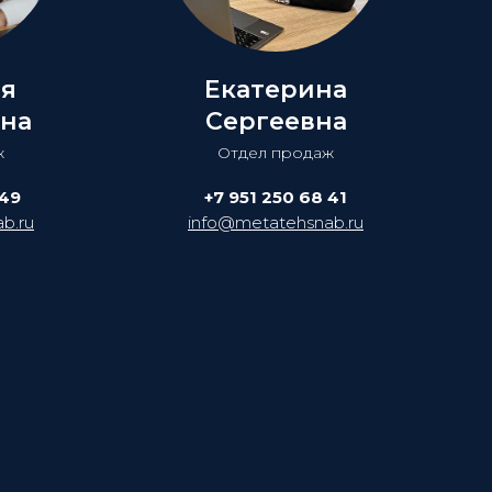
ия
Екатерина
на
Сергеевна
ж
Отдел продаж
 49
+7 951 250 68 41
b.ru
info@metatehsnab.ru