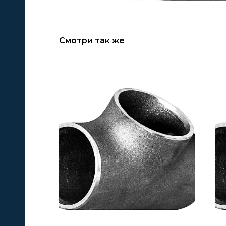
Смотри так же
А