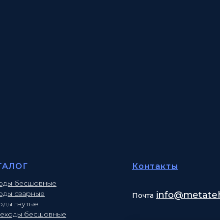
ТАЛОГ
Контакты
оды бесшовные
оды сварные
info
@metateh
Почта
оды гнутые
еходы бесшовные