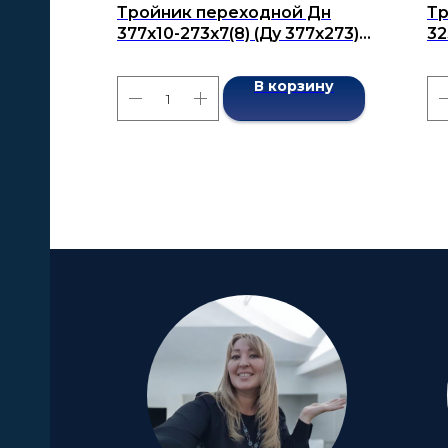
Тройник переходной Дн
Тр
377х10-273х7(8) (Ду 377х273)
32
бесшовный ГОСТ 17376-2001
бе
В корзину