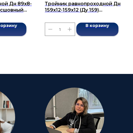
ой Дн 89х8-
Тройник равнопроходной Дн
бесшовный
159x12-159x12 (Ду 159)
бесшовный ГОСТ 17376-2001
корзину
В корзину