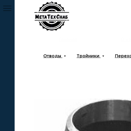
Главная
О к
Отводы
Тройники
Перех