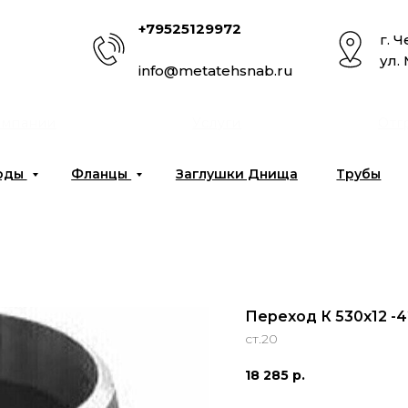
+79525129972
г. 
ул.
info@metatehsnab.ru
омпании
Услуги
Отг
оды
Фланцы
Заглушки Днища
Трубы
Переход К 530х12 -4
ст.20
18 285
р.