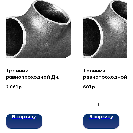
Тройник
Тройник
равнопроходной Дн
равнопроходной Д
114x4-114x4 (Ду 114)
45х2,5-45х2,5 (Ду 4
2 061
р.
681
р.
бесшовный ГОСТ 17376-
бесшовный ГОСТ 1
2001
2001
В корзину
В корзину