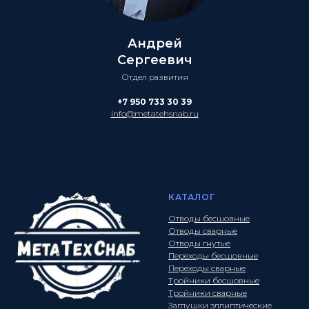
Андрей
Сергеевич
Отдел развития
+7 950 733 30 39
info@metatehsnab.ru
КАТАЛОГ
Отводы бесшовные
Отводы сварные
Отводы гнутые
Переходы бесшовные
Переходы сварные
Тройники бесшовные
Тройники сварные
Заглушки эллиптические