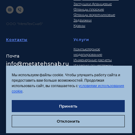
Заглушки фланцевые
Фланцы плоские
Фланцы воротниковые
Задвижки
ООО "МетаТехСнаб"
Краны
Контакты
Услуги
Компьютерное
моделирование
Почта
Инженерные расчеты
info
@metatehsnab.ru
Изделия по чертежам
Мы используем файлы cookie. Чтобы улучшить работу сайта и
предоставить вам больше возможностей. Продолжая
использовать сайт, вы соглашаетесь с
условиями использования
Политика
cookie
.
конфиденциальности
Согласие на обработку
персональных данных
Принять
Соглашение об
использовании файлов
Отклонить
cookies