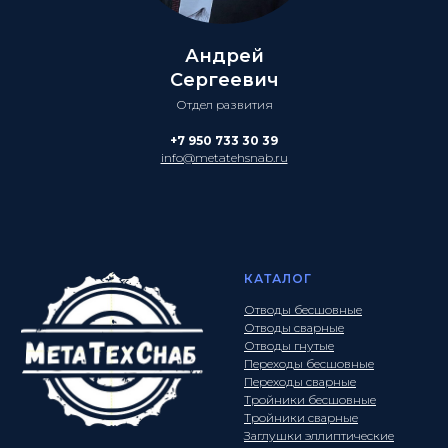
Андрей
Сергеевич
Отдел развития
+7 950 733 30 39
info@metatehsnab.ru
КАТАЛОГ
Отводы бесшовные
Отводы сварные
Отводы гнутые
Переходы бесшовные
Переходы сварные
Тройники бесшовные
Тройники сварные
Заглушки эллиптические