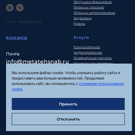
Заглушки фланцевые
Фланцы плоские
Фланцы воротниковые
Задвижки
ООО "МетаТехСнаб"
Краны
Контакты
Услуги
Компьютерное
моделирование
Почта
Инженерные расчеты
info
@metatehsnab.ru
Изделия по чертежам
Мы используем файлы cookie. Чтобы улучшить работу сайта и
предоставить вам больше возможностей. Продолжая
использовать сайт, вы соглашаетесь с
условиями использования
Политика
cookie
.
конфиденциальности
Согласие на обработку
Принять
персональных данных
Соглашение об
использовании файлов
Отклонить
cookies