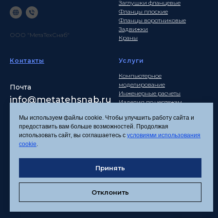
Заглушки фланцевые
Фланцы плоские
Фланцы воротниковые
Задвижки
ООО "МетаТехСнаб"
Краны
Контакты
Услуги
Компьютерное
моделирование
Почта
Инженерные расчеты
info
@metatehsnab.ru
Изделия по чертежам
Мы используем файлы cookie. Чтобы улучшить работу сайта и
предоставить вам больше возможностей. Продолжая
использовать сайт, вы соглашаетесь с
условиями использования
Политика
cookie
.
конфиденциальности
Согласие на обработку
Принять
персональных данных
Соглашение об
использовании файлов
Отклонить
cookies