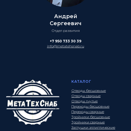
Андрей
Сергеевич
Отдел развития
+7 950 733 30 39
info@metatehsnab.ru
КАТАЛОГ
Отводы бесшовные
Отводы сварные
Отводы гнутые
Переходы бесшовные
Переходы сварные
Тройники бесшовные
Тройники сварные
Заглушки эллиптические