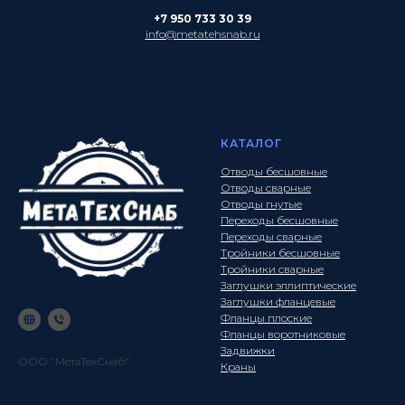
+7 950 733 30 39
info@metatehsnab.ru
КАТАЛОГ
Отводы бесшовные
Отводы сварные
Отводы гнутые
Переходы бесшовные
Переходы сварные
Тройники бесшовные
Тройники сварные
Заглушки эллиптические
Заглушки фланцевые
Фланцы плоские
Фланцы воротниковые
Задвижки
ООО "МетаТехСнаб"
Краны