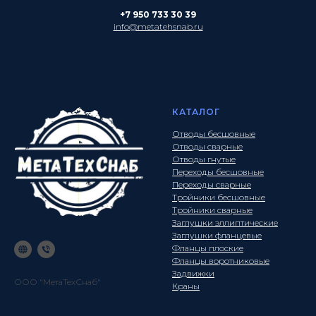
+7 950 733 30 39
info@metatehsnab.ru
КАТАЛОГ
Отводы бесшовные
Отводы сварные
Отводы гнутые
Переходы бесшовные
Переходы сварные
Тройники бесшовные
Тройники сварные
Заглушки эллиптические
Заглушки фланцевые
Фланцы плоские
Фланцы воротниковые
Задвижки
ООО "МетаТехСнаб"
Краны