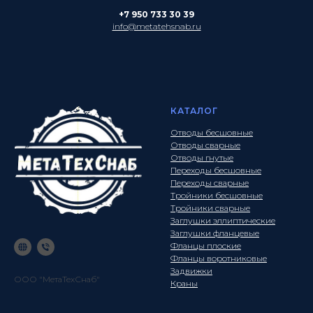
+7 950 733 30 39
info@metatehsnab.ru
КАТАЛОГ
Отводы бесшовные
Отводы сварные
Отводы гнутые
Переходы бесшовные
Переходы сварные
Тройники бесшовные
Тройники сварные
Заглушки эллиптические
Заглушки фланцевые
Фланцы плоские
Фланцы воротниковые
Задвижки
ООО "МетаТехСнаб"
Краны