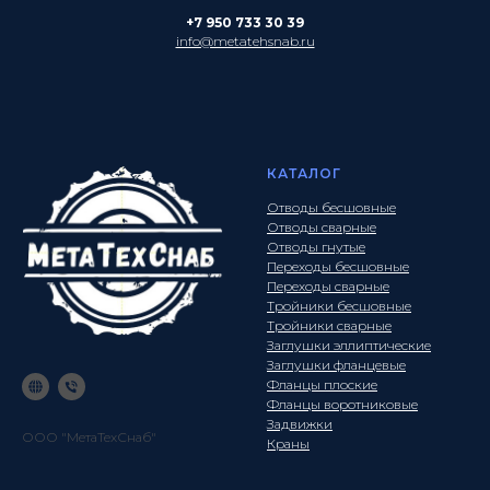
+7 950 733 30 39
info@metatehsnab.ru
КАТАЛОГ
Отводы бесшовные
Отводы сварные
Отводы гнутые
Переходы бесшовные
Переходы сварные
Тройники бесшовные
Тройники сварные
Заглушки эллиптические
Заглушки фланцевые
Фланцы плоские
Фланцы воротниковые
Задвижки
ООО "МетаТехСнаб"
Краны