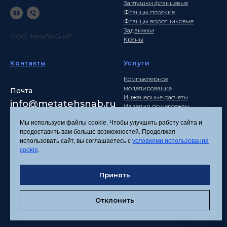
Заглушки фланцевые
Фланцы плоские
Фланцы воротниковые
Задвижки
ООО "МетаТехСнаб"
Краны
Контакты
Услуги
Компьютерное
моделирование
Почта
Инженерные расчеты
info
@metatehsnab.ru
Изделия по чертежам
Мы используем файлы cookie. Чтобы улучшить работу сайта и
предоставить вам больше возможностей. Продолжая
использовать сайт, вы соглашаетесь с
условиями использования
Политика
cookie
.
конфиденциальности
Согласие на обработку
Принять
персональных данных
Соглашение об
использовании файлов
Отклонить
cookies