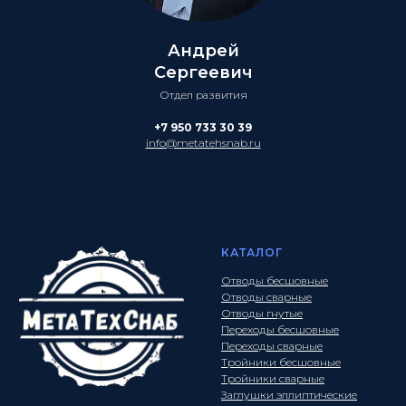
Андрей
Сергеевич
Отдел развития
+7 950 733 30 39
info@metatehsnab.ru
КАТАЛОГ
Отводы бесшовные
Отводы сварные
Отводы гнутые
Переходы бесшовные
Переходы сварные
Тройники бесшовные
Тройники сварные
Заглушки эллиптические