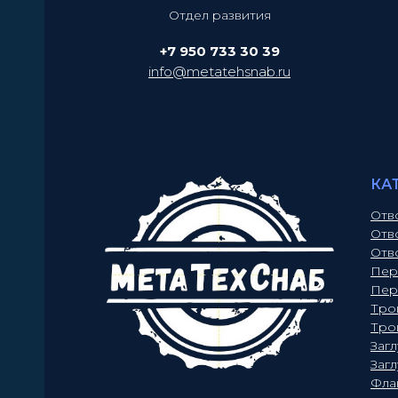
Отдел развития
+7 950 733 30 39
info@metatehsnab.ru
КА
Отв
Отв
Отв
Пер
Пер
Тро
Тро
Заг
Заг
Фла