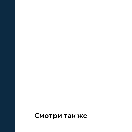
кие
е
Смотри так же
ЦИИ