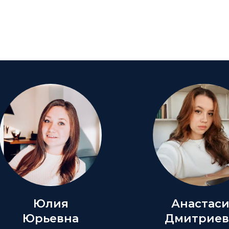
Юлия
Анастас
Юрьевна
Дмитриев