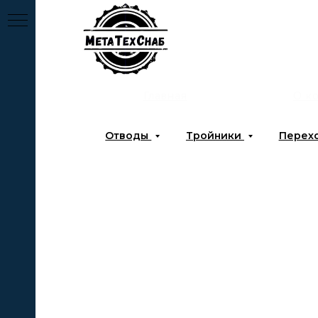
Главная
О к
Отводы
Тройники
Перех