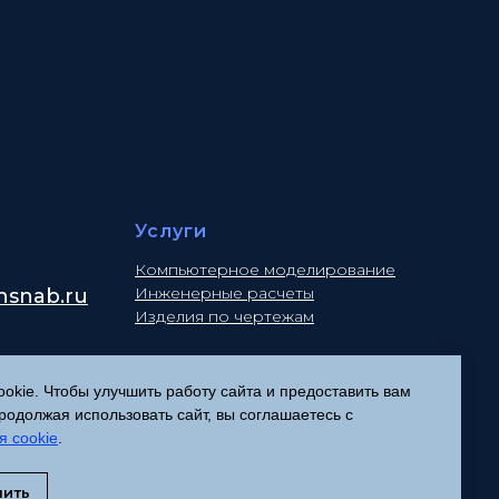
Услуги
Компьютерное моделирование
Инженерные расчеты
snab.ru
Изделия по чертежам
kie. Чтобы улучшить работу сайта и предоставить вам
Политика конфиденциальности
одолжая использовать сайт, вы соглашаетесь с
Согласие на обработку
я cookie
.
персональных данных
Соглашение об использовании
нить