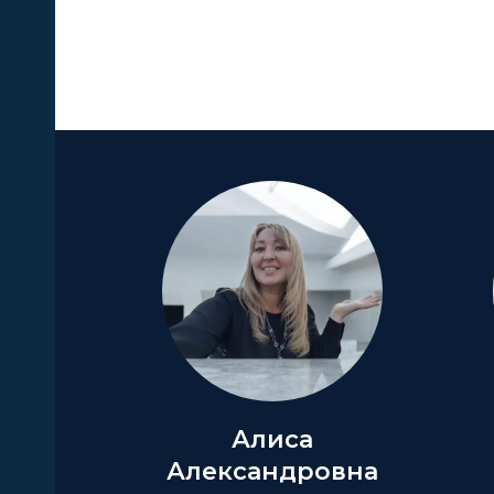
А
Алиса
Александровна