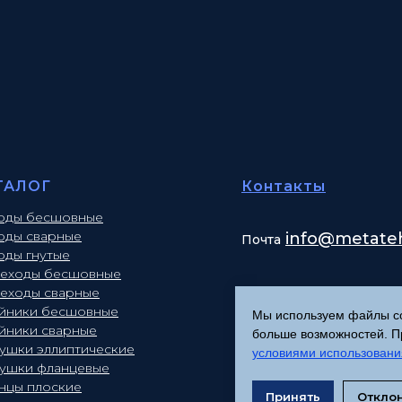
ТАЛОГ
Контакты
оды бесшовные
оды сварные
info
@metateh
Почта
оды гнутые
еходы бесшовные
еходы сварные
йники бесшовные
Мы используем файлы coo
йники сварные
больше возможностей. Пр
лушки эллиптические
условиями использовани
лушки фланцевые
нцы плоские
Принять
Откло