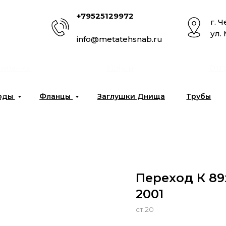
+79525129972
г. 
ул.
info@metatehsnab.ru
омпании
Услуги
Отг
оды
Фланцы
Заглушки Днища
Трубы
Переход К 89x
2001
ст.20