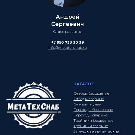
Андрей
Сергеевич
Отдел развития
+7 950 733 30 39
info@metatehsnab.ru
КАТАЛОГ
Отводы бесшовные
Отводы сварные
Отводы гнутые
Переходы бесшовные
Переходы сварные
Тройники бесшовные
Тройники сварные
Заглушки эллиптические