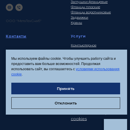
Заглушки фланцевые
Фланцы плоские
Фланцы воротниковые
Задвижки
ООО "МетаТехСнаб"
Краны
Контакты
Услуги
Компьютерное
моделирование
Почта
Инженерные расчеты
info
@metatehsnab.ru
Мы используем файлы cookie. Чтобы улучшить работу сайта и
Изделия по чертежам
предоставить вам больше возможностей. Продолжая
использовать сайт, вы соглашаетесь с
условиями использования
cookie
.
Политика
конфиденциальности
Принять
Согласие на обработку
персональных данных
Отклонить
Соглашение об
использовании файлов
cookies