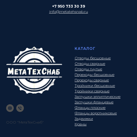
+7 950 733 30 39
info@metatehsnab.ru
КАТАЛОГ
Отводы бесшовные
Отводы сварные
Отводы гнутые
Переходы бесшовные
Переходы сварные
Тройники бесшовные
Тройники сварные
Заглушки эллиптические
Заглушки фланцевые
Фланцы плоские
Фланцы воротниковые
Задвижки
ООО "МетаТехСнаб"
Краны