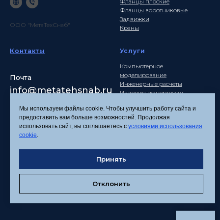
Фланцы плоские
Фланцы воротниковые
Задвижки
ООО "МетаТехСнаб"
Краны
Контакты
Услуги
Компьютерное
моделирование
Почта
Инженерные расчеты
info
@metatehsnab.ru
Изделия по чертежам
Мы используем файлы cookie. Чтобы улучшить работу сайта и
предоставить вам больше возможностей. Продолжая
использовать сайт, вы соглашаетесь с
условиями использования
Политика
cookie
.
конфиденциальности
Согласие на обработку
Принять
персональных данных
Соглашение об
использовании файлов
Отклонить
cookies