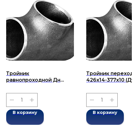
Тройник
Тройник переходн
равнопроходной Дн
426х14-377х10 (Ду
159x(4,5)5-159x(4,5)5 (Ду
426х377) бесшовн
159) бесшовный ГОСТ
ГОСТ 17376-2001
17376-2001
В корзину
В корзину