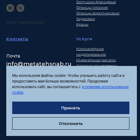
Заглушки фланцевые
Фланцы плоские
Фланцы воротниковые
Задвижки
ООО "МетаТехСнаб"
Краны
Контакты
Услуги
Компьютерное
моделирование
Почта
Инженерные расчеты
info
@metatehsnab.ru
Изделия по чертежам
Мы используем файлы cookie. Чтобы улучшить работу сайта и
предоставить вам больше возможностей. Продолжая
использовать сайт, вы соглашаетесь с
условиями использования
Политика
cookie
.
конфиденциальности
Согласие на обработку
Принять
персональных данных
Соглашение об
использовании файлов
Отклонить
cookies