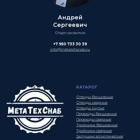
Андрей
Сергеевич
Отдел развития
+7 950 733 30 39
info@metatehsnab.ru
КАТАЛОГ
Отводы бесшовные
Отводы сварные
Отводы гнутые
Переходы бесшовные
Переходы сварные
Тройники бесшовные
Тройники сварные
Заглушки эллиптические