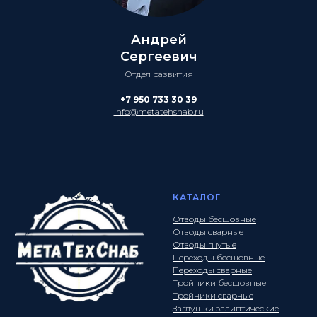
Андрей
Сергеевич
Отдел развития
+7 950 733 30 39
info@metatehsnab.ru
КАТАЛОГ
Отводы бесшовные
Отводы сварные
Отводы гнутые
Переходы бесшовные
Переходы сварные
Тройники бесшовные
Тройники сварные
Заглушки эллиптические