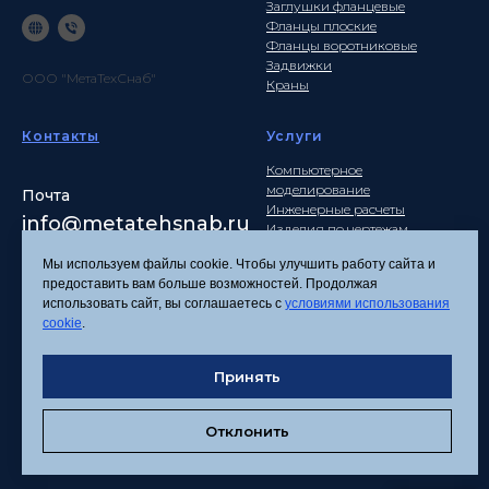
Заглушки фланцевые
Фланцы плоские
Фланцы воротниковые
Задвижки
ООО "МетаТехСнаб"
Краны
Контакты
Услуги
Компьютерное
моделирование
Почта
Инженерные расчеты
info
@metatehsnab.ru
Изделия по чертежам
Мы используем файлы cookie. Чтобы улучшить работу сайта и
предоставить вам больше возможностей. Продолжая
использовать сайт, вы соглашаетесь с
условиями использования
Политика
cookie
.
конфиденциальности
Согласие на обработку
Принять
персональных данных
Соглашение об
использовании файлов
Отклонить
cookies