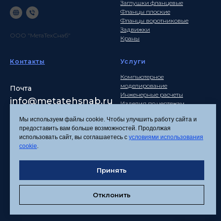
Заглушки фланцевые
Фланцы плоские
Фланцы воротниковые
Задвижки
ООО "МетаТехСнаб"
Краны
Контакты
Услуги
Компьютерное
моделирование
Почта
Инженерные расчеты
info
@metatehsnab.ru
Изделия по чертежам
Мы используем файлы cookie. Чтобы улучшить работу сайта и
предоставить вам больше возможностей. Продолжая
использовать сайт, вы соглашаетесь с
условиями использования
Политика
cookie
.
конфиденциальности
Согласие на обработку
Принять
персональных данных
Соглашение об
использовании файлов
Отклонить
cookies