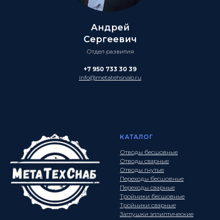
Андрей
Сергеевич
Отдел развития
+7 950 733 30 39
info@metatehsnab.ru
КАТАЛОГ
Отводы бесшовные
Отводы сварные
Отводы гнутые
Переходы бесшовные
Переходы сварные
Тройники бесшовные
Тройники сварные
Заглушки эллиптические