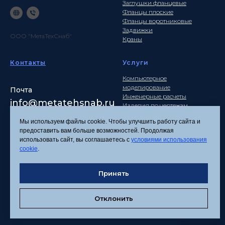
Заглушки фланцевые
Фланцы плоские
Фланцы воротниковые
Задвижки
ООО "МетаТехСнаб"
Краны
Контакты
Услуги
Компьютерное
моделирование
Почта
Инженерные расчеты
info
@metatehsnab.ru
Изделия по чертежам
Мы используем файлы cookie. Чтобы улучшить работу сайта и
предоставить вам больше возможностей. Продолжая
использовать сайт, вы соглашаетесь с
условиями использования
Политика
cookie
.
конфиденциальности
Согласие на обработку
Принять
персональных данных
Соглашение об
использовании файлов
Отклонить
cookies