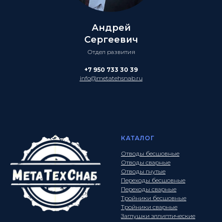
Андрей
Сергеевич
Отдел развития
+7 950 733 30 39
info@metatehsnab.ru
КАТАЛОГ
Отводы бесшовные
Отводы сварные
Отводы гнутые
Переходы бесшовные
Переходы сварные
Тройники бесшовные
Тройники сварные
Заглушки эллиптические