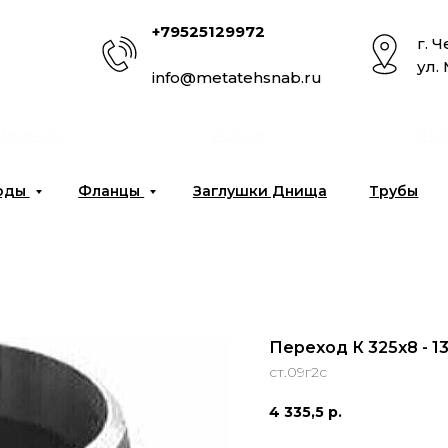
+79525129972
г. 
ул.
info@metatehsnab.ru
омпании
Услуги
Отг
оды
Фланцы
Заглушки Днища
Трубы
Переход К 325x8 - 1
ст.09г2с
4 335,5
р.