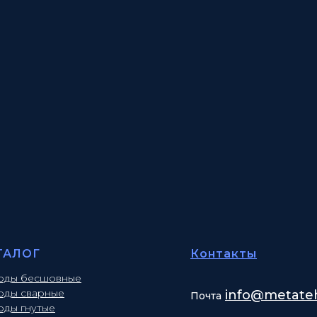
ТАЛОГ
Контакты
оды бесшовные
оды сварные
info
@metateh
Почта
оды гнутые