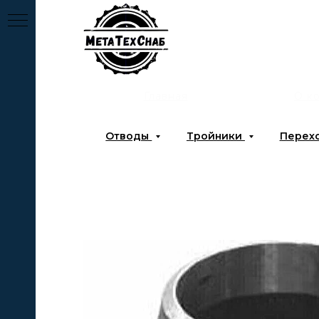
Главная
О к
Отводы
Тройники
Перех