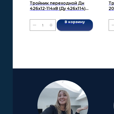
Тройник переходной Дн
Тр
426х12-114х8 (Ду 426х114)
20
бесшовный ГОСТ 17376-2001
бе
В корзину