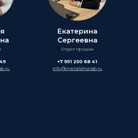
ия
Екатерина
на
Сергеевна
ж
Отдел продаж
 49
+7 951 250 68 41
b.ru
info@metatehsnab.ru