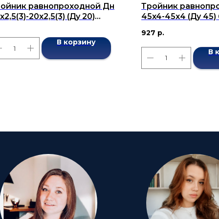
ойник равнопроходной Дн
Тройник равнопр
x2,5(3)-20х2,5(3) (Ду 20)
45x4-45х4 (Ду 45
сшовный ГОСТ 17376-2001
ГОСТ 17376-2001
927
р.
В корзину
В 