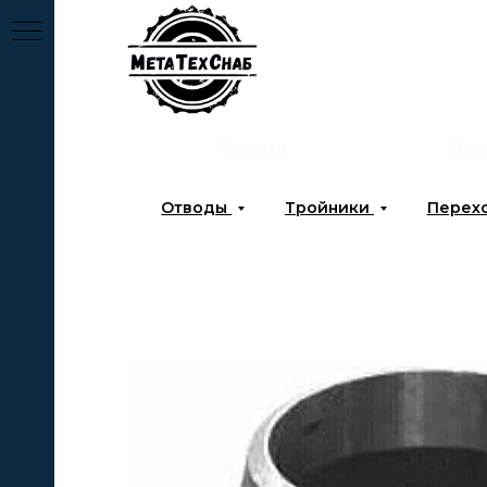
Главная
О к
Отводы
Тройники
Перех