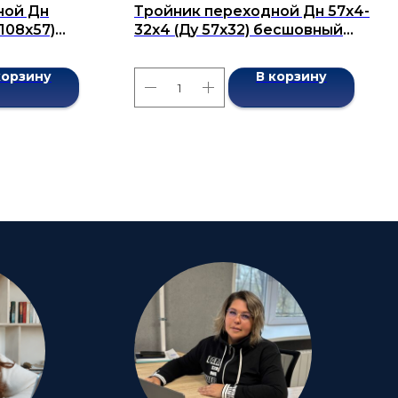
ной Дн
Тройник переходной Дн 57х4-
 108х57)
32х4 (Ду 57х32) бесшовный
7376-2001
ГОСТ 17376-2001
корзину
В корзину