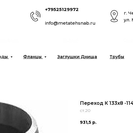
+79525129972
г. 
ул.
info@metatehsnab.ru
омпании
Услуги
Отг
оды
Фланцы
Заглушки Днища
Трубы
Переход К 133x8 -11
ст.20
931,5
р.