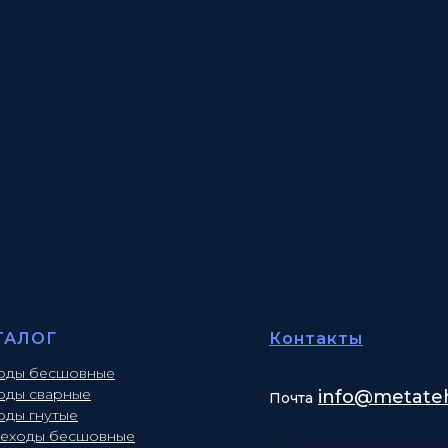
ТАЛОГ
Контакты
оды бесшовные
оды сварные
info
@metateh
Почта
оды гнутые
еходы бесшовные