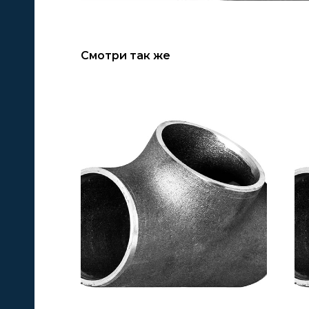
Смотри так же
А