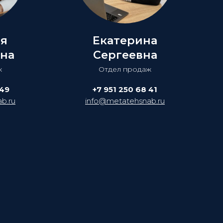
ия
Екатерина
на
Сергеевна
ж
Отдел продаж
 49
+7 951 250 68 41
b.ru
info@metatehsnab.ru