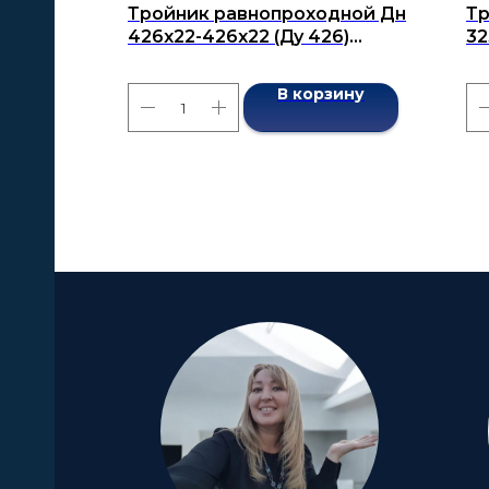
Тройник равнопроходной Дн
Тр
426х22-426х22 (Ду 426)
32
бесшовный ГОСТ 17376-2001
бе
В корзину