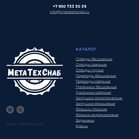
+7 950 733 30 39
info@metatehsnab.ru
КАТАЛОГ
Отводы бесшовные
Отводы сварные
Отводы гнутые
Переходы бесшовные
Переходы сварные
Тройники бесшовные
Тройники сварные
Заглушки эллиптические
Заглушки фланцевые
Фланцы плоские
Фланцы воротниковые
Задвижки
ООО "МетаТехСнаб"
Краны