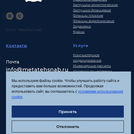
Заглушки эллиптические
Заглушки фланцевые
Фланцы плоские
Фланцы воротниковые
Задвижки
ООО "МетаТехСнаб"
Краны
Контакты
Услуги
Компьютерное
моделирование
Почта
Инженерные расчеты
info
@metatehsnab.ru
Изделия по чертежам
Мы используем файлы cookie. Чтобы улучшить работу сайта и
предоставить вам больше возможностей. Продолжая
использовать сайт, вы соглашаетесь с
условиями использования
Политика
cookie
.
конфиденциальности
Согласие на обработку
персональных данных
Принять
Соглашение об
использовании файлов
Отклонить
cookies