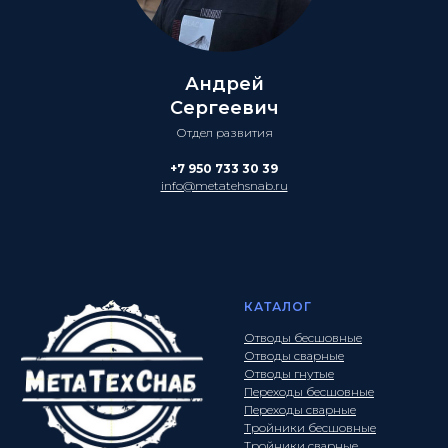
Андрей
Сергеевич
Отдел развития
+7 950 733 30 39
info@metatehsnab.ru
КАТАЛОГ
Отводы бесшовные
Отводы сварные
Отводы гнутые
Переходы бесшовные
Переходы сварные
Тройники бесшовные
Тройники сварные