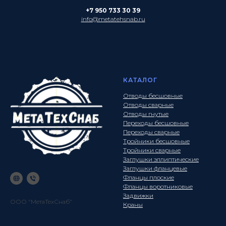
+7 950 733 30 39
info@metatehsnab.ru
КАТАЛОГ
Отводы бесшовные
Отводы сварные
Отводы гнутые
Переходы бесшовные
Переходы сварные
Тройники бесшовные
Тройники сварные
Заглушки эллиптические
Заглушки фланцевые
Фланцы плоские
Фланцы воротниковые
Задвижки
ООО "МетаТехСнаб"
Краны