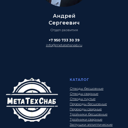
Андрей
Сергеевич
Отдел развития
+7 950 733 30 39
info@metatehsnab.ru
КАТАЛОГ
Отводы бесшовные
Отводы сварные
Отводы гнутые
Переходы бесшовные
Переходы сварные
Тройники бесшовные
Тройники сварные
Заглушки эллиптические