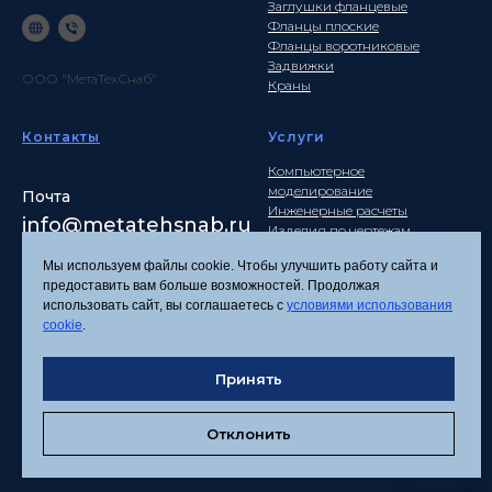
Заглушки фланцевые
Фланцы плоские
Фланцы воротниковые
Задвижки
ООО "МетаТехСнаб"
Краны
Контакты
Услуги
Компьютерное
моделирование
Почта
Инженерные расчеты
info
@metatehsnab.ru
Изделия по чертежам
Мы используем файлы cookie. Чтобы улучшить работу сайта и
предоставить вам больше возможностей. Продолжая
использовать сайт, вы соглашаетесь с
условиями использования
Политика
cookie
.
конфиденциальности
Согласие на обработку
Принять
персональных данных
Соглашение об
использовании файлов
Отклонить
cookies