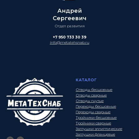
Андрей
Сергеевич
Отдел развития
+7 950 733 30 39
info@metatehsnab.ru
КАТАЛОГ
Отводы бесшовные
Отводы сварные
Отводы гнутые
Переходы бесшовные
Переходы сварные
Тройники бесшовные
Тройники сварные
Заглушки эллиптические
Заглушки фланцевые