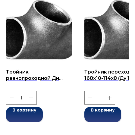
Тройник
Тройник переходн
равнопроходной Дн
168x10-114x8 (Ду 16
219x10-219x10 (Ду 219)
бесшовный ГОСТ 1
бесшовный ГОСТ 17376-
2001
2001
В корзину
В корзину