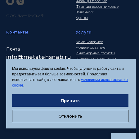
Фланцы плоские
Фланцы воротниковые
Задвижки
ООО "МетаТехСнаб"
Краны
Контакты
Услуги
Компьютерное
моделирование
Почта
Инженерные расчеты
info
@metatehsnab.ru
Изделия по чертежам
Мы используем файлы cookie. Чтобы улучшить работу сайта и
предоставить вам больше возможностей. Продолжая
использовать сайт, вы соглашаетесь с
условиями использования
Политика
cookie
.
конфиденциальности
Согласие на обработку
Принять
персональных данных
Соглашение об
использовании файлов
Отклонить
cookies