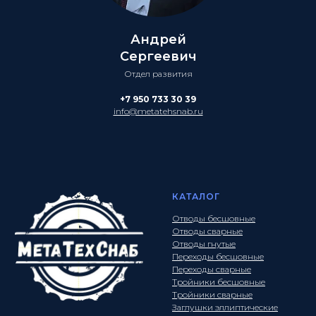
Андрей
Сергеевич
Отдел развития
+7 950 733 30 39
info@metatehsnab.ru
КАТАЛОГ
Отводы бесшовные
Отводы сварные
Отводы гнутые
Переходы бесшовные
Переходы сварные
Тройники бесшовные
Тройники сварные
Заглушки эллиптические