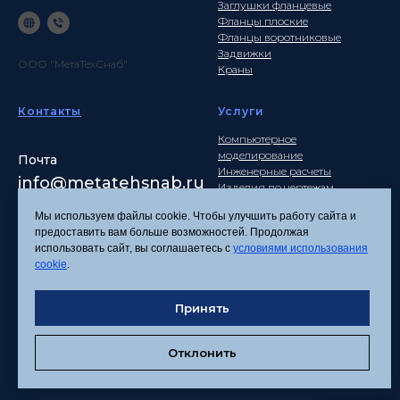
Заглушки фланцевые
Фланцы плоские
Фланцы воротниковые
Задвижки
ООО "МетаТехСнаб"
Краны
Контакты
Услуги
Компьютерное
моделирование
Почта
Инженерные расчеты
info
@metatehsnab.ru
Изделия по чертежам
Мы используем файлы cookie. Чтобы улучшить работу сайта и
предоставить вам больше возможностей. Продолжая
использовать сайт, вы соглашаетесь с
условиями использования
Политика
cookie
.
конфиденциальности
Согласие на обработку
Принять
персональных данных
Соглашение об
использовании файлов
Отклонить
cookies