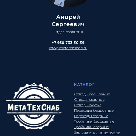
Андрей
Сергеевич
Отдел развития
+7 950 733 30 39
info@metatehsnab.ru
КАТАЛОГ
Отводы бесшовные
Отводы сварные
Отводы гнутые
Переходы бесшовные
Переходы сварные
Тройники бесшовные
Тройники сварные
Заглушки эллиптические