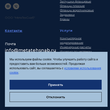
Заглушки фланцевые
Фланцы плоские
Фланцы воротниковые
Задвижки
ООО "МетаТехСнаб"
Краны
Контакты
Услуги
Компьютерное
моделирование
Почта
Инженерные расчеты
info
@metatehsnab.ru
Изделия по чертежам
Мы используем файлы cookie. Чтобы улучшить работу сайта и
предоставить вам больше возможностей. Продолжая
использовать сайт, вы соглашаетесь с
условиями использования
Политика
cookie
.
конфиденциальности
Согласие на обработку
Принять
персональных данных
Соглашение об
использовании файлов
Отклонить
cookies