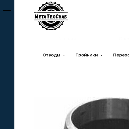
Главная
О к
Отводы
Тройники
Перех