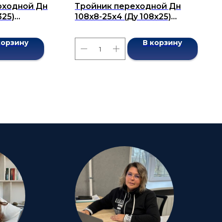
оходной Дн
Тройник переходной Дн
325)
108х8-25х4 (Ду 108х25)
7376-2001
бесшовный ГОСТ 17376-2001
корзину
В корзину