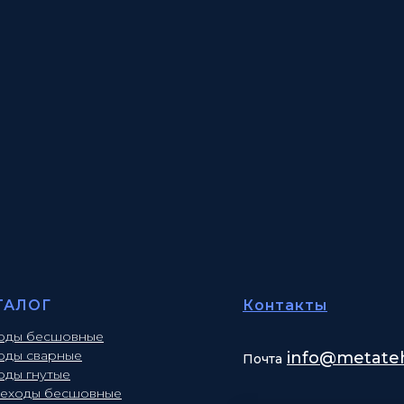
ТАЛОГ
Контакты
оды бесшовные
оды сварные
info
@metateh
Почта
оды гнутые
еходы бесшовные