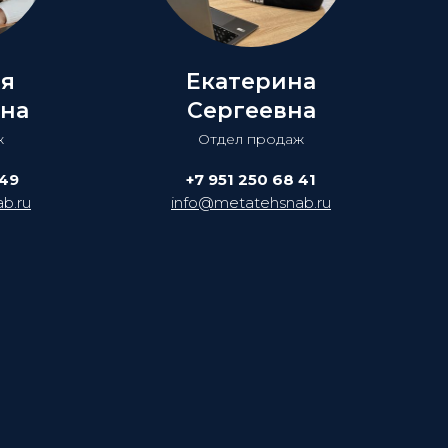
ия
Екатерина
на
Сергеевна
ж
Отдел продаж
 49
+7 951 250 68 41
b.ru
info@metatehsnab.ru