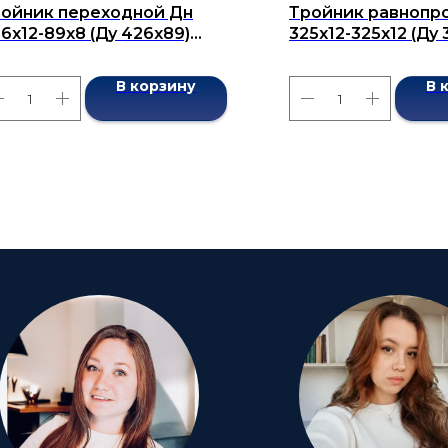
ойник переходной Дн
Тройник равнопр
6х12-89х8 (Ду 426х89)
325х12-325х12 (Ду 
сшовный ГОСТ 17376-2001
бесшовный ГОСТ 1
В корзину
В 