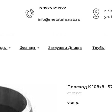
+79525129972
г. 
ул.
info@metatehsnab.ru
омпании
Услуги
Отг
оды
Фланцы
Заглушки Днища
Трубы
Переход К 108х8 - 5
ст.09г2с
736
р.