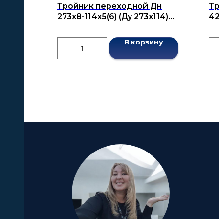
Тройник переходной Дн
Тр
273x8-114x5(6) (Ду 273x114)
42
бесшовный ГОСТ 17376-2001
бе
В корзину