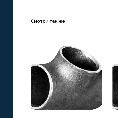
Смотри так же
А