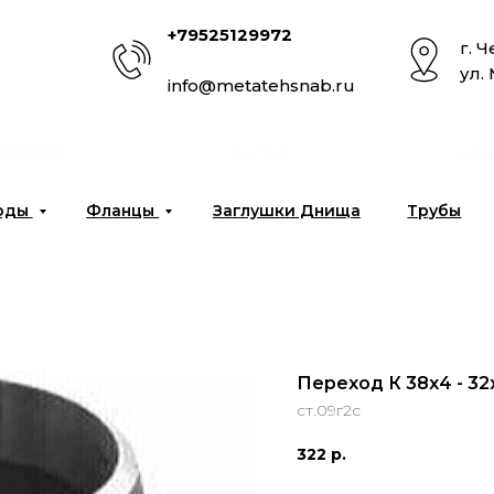
+79525129972
г. 
ул.
info@metatehsnab.ru
омпании
Услуги
Отг
оды
Фланцы
Заглушки Днища
Трубы
Переход К 38х4 - 32
ст.09г2с
322
р.