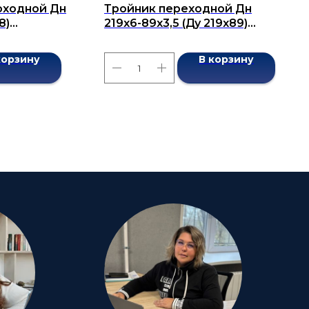
оходной Дн
Тройник переходной Дн
8)
219х6-89х3,5 (Ду 219х89)
7376-2001
бесшовный ГОСТ 17376-2001
корзину
В корзину