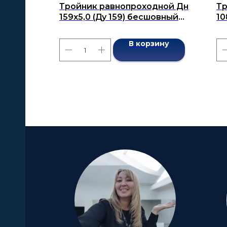
Тройник равнопроходной Дн
Тр
159х5,0 (Ду 159) бесшовный
10
ГОСТ 17376-2001
бе
В корзину