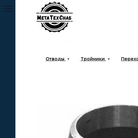
Главная
О к
Отводы
Тройники
Перех