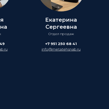
ия
Екатерина
на
Сергеевна
ж
Отдел продаж
 49
+7 951 250 68 41
b.ru
info@metatehsnab.ru