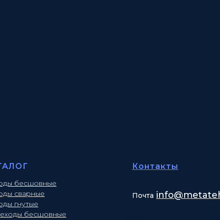
ТАЛОГ
Контакты
оды бесшовные
оды сварные
info
@metateh
Почта
оды гнутые
еходы бесшовные