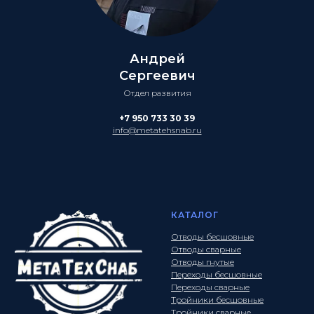
Андрей
Сергеевич
Отдел развития
+7 950 733 30 39
info@metatehsnab.ru
КАТАЛОГ
Отводы бесшовные
Отводы сварные
Отводы гнутые
Переходы бесшовные
Переходы сварные
Тройники бесшовные
Тройники сварные