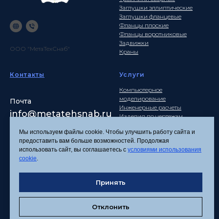
Заглушки эллиптические
Заглушки фланцевые
Фланцы плоские
Фланцы воротниковые
Задвижки
ООО "МетаТехСнаб"
Краны
Контакты
Услуги
Компьютерное
моделирование
Почта
Инженерные расчеты
info
@metatehsnab.ru
Изделия по чертежам
Мы используем файлы cookie. Чтобы улучшить работу сайта и
предоставить вам больше возможностей. Продолжая
использовать сайт, вы соглашаетесь с
условиями использования
Политика
cookie
.
конфиденциальности
Согласие на обработку
персональных данных
Принять
Соглашение об
использовании файлов
Отклонить
cookies