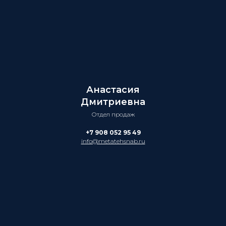
Анастасия
Дмитриевна
Отдел продаж
+7 908 052 95 49
info@metatehsnab.ru