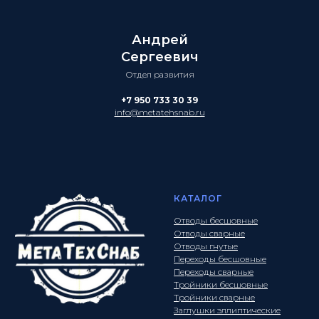
Андрей
Сергеевич
Отдел развития
+7 950 733 30 39
info@metatehsnab.ru
КАТАЛОГ
Отводы бесшовные
Отводы сварные
Отводы гнутые
Переходы бесшовные
Переходы сварные
Тройники бесшовные
Тройники сварные
Заглушки эллиптические