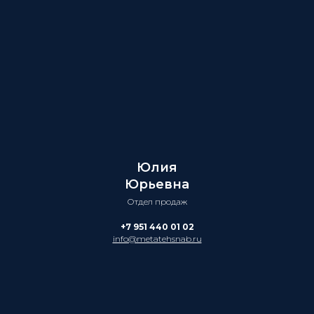
Юлия
Юрьевна
Отдел продаж
+7 951 440 01 02
info@metatehsnab.ru