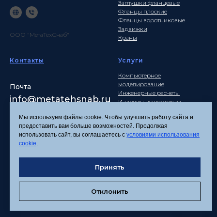
Заглушки фланцевые
Фланцы плоские
Фланцы воротниковые
Задвижки
ООО "МетаТехСнаб"
Краны
Контакты
Услуги
Компьютерное
моделирование
Почта
Инженерные расчеты
info
@metatehsnab.ru
Изделия по чертежам
Мы используем файлы cookie. Чтобы улучшить работу сайта и
предоставить вам больше возможностей. Продолжая
использовать сайт, вы соглашаетесь с
условиями использования
Политика
cookie
.
конфиденциальности
Согласие на обработку
Принять
персональных данных
Соглашение об
использовании файлов
Отклонить
cookies