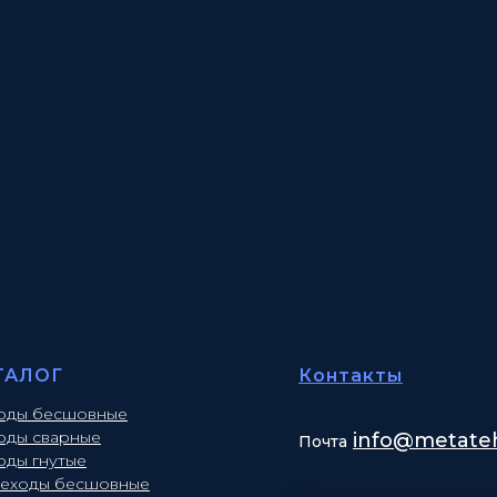
ТАЛОГ
Контакты
оды бесшовные
оды сварные
info
@metateh
Почта
оды гнутые
еходы бесшовные