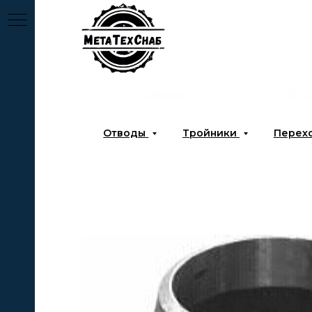
Главная
О к
Отводы
Тройники
Перех