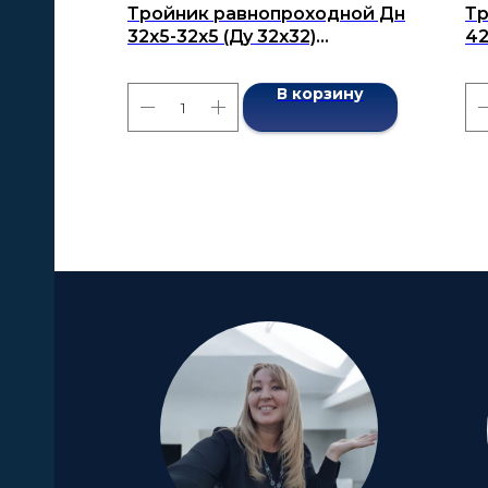
Тройник равнопроходной Дн
Тр
32х5-32х5 (Ду 32х32)
42
бесшовный ГОСТ 17376-2001
бе
В корзину