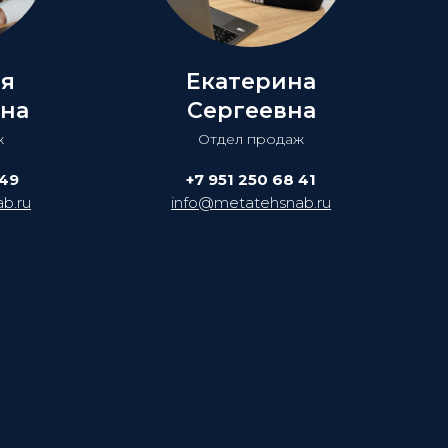
ия
Екатерина
на
Сергеевна
ж
Отдел продаж
 49
+7 951 250 68 41
b.ru
info@metatehsnab.ru