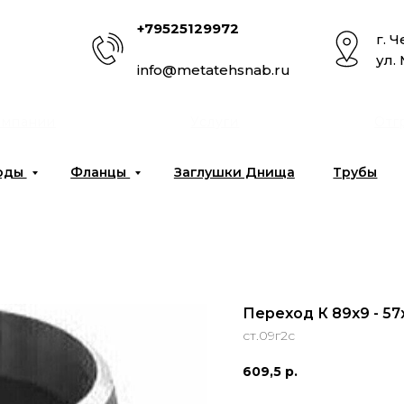
+79525129972
г. 
ул.
info@metatehsnab.ru
омпании
Услуги
Отг
оды
Фланцы
Заглушки Днища
Трубы
Переход К 89x9 - 57
ст.09г2с
609,5
р.