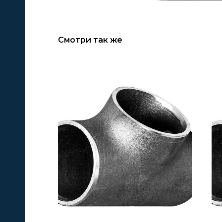
Смотри так же
А