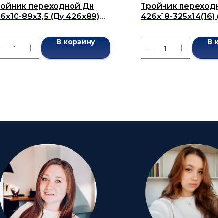
ойник переходной Дн
Тройник переход
6х10-89х3,5 (Ду 426х89)
426х18-325х14(16) 
сшовный ГОСТ 17376-2001
бесшовный ГОСТ 1
В корзину
В 