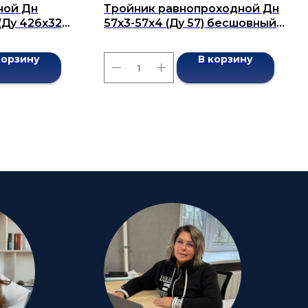
ной Дн
Тройник равнопроходной Дн
(Ду 426х325)
57x3-57х4 (Ду 57) бесшовный
7376-2001
ГОСТ 17376-2001
корзину
В корзину