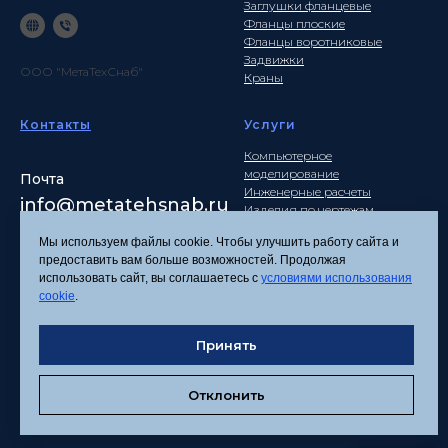
Заглушки фланцевые
Фланцы плоские
Фланцы воротниковые
Задвижки
ООО "МетаТехСнаб"
Краны
Контакты
Услуги
Компьютерное
моделирование
Почта
Инженерные расчеты
info
@metatehsnab.ru
Изделия по чертежам
Мы используем файлы cookie. Чтобы улучшить работу сайта и
предоставить вам больше возможностей. Продолжая
использовать сайт, вы соглашаетесь с
условиями использования
Политика
cookie
.
конфиденциальности
Согласие на обработку
Принять
персональных данных
Соглашение об
использовании файлов
Отклонить
cookies