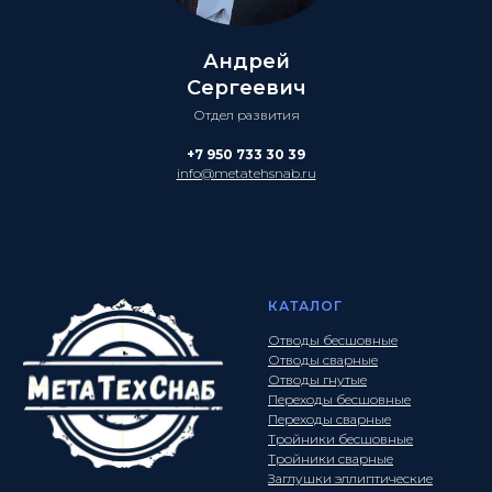
Андрей
Сергеевич
Отдел развития
+7 950 733 30 39
info@metatehsnab.ru
КАТАЛОГ
Отводы бесшовные
Отводы сварные
Отводы гнутые
Переходы бесшовные
Переходы сварные
Тройники бесшовные
Тройники сварные
Заглушки эллиптические