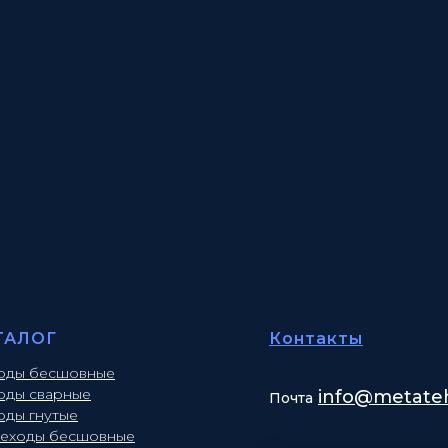
ТАЛОГ
Контакты
оды бесшовные
оды сварные
info
@metateh
Почта
оды гнутые
еходы бесшовные