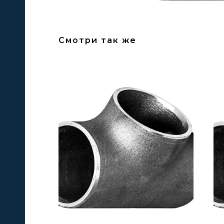
Смотри так же
А