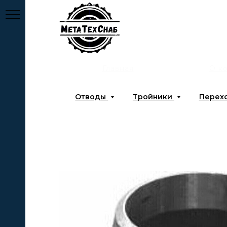
Главная
О к
Отводы
Тройники
Перех