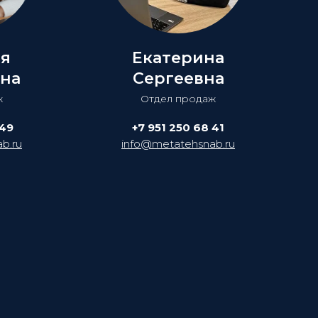
ия
Екатерина
на
Сергеевна
ж
Отдел продаж
 49
+7 951 250 68 41
b.ru
info@metatehsnab.ru