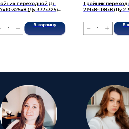
ойник переходной Дн
Тройник переход
7х10-325х8 (Ду 377х325)
219х8-108х8 (Ду 21
сшовный ГОСТ 17376-2001
бесшовный ГОСТ 1
В корзину
В 