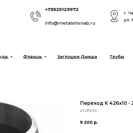
+79525129972
г. 
ул.
info@metatehsnab.ru
омпании
Услуги
Отг
оды
Фланцы
Заглушки Днища
Трубы
Переход К 426x10 - 
ст.09г2с
9 200
р.