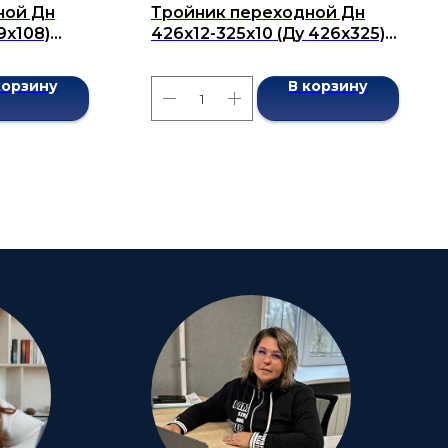
ной Дн
Тройник переходной Дн
9х108)
426х12-325х10 (Ду 426х325)
7376-2001
бесшовный ГОСТ 17376-2001
корзину
В корзину