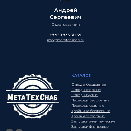
Андрей
Сергеевич
Отдел развития
+7 950 733 30 39
info@metatehsnab.ru
КАТАЛОГ
Отводы бесшовные
Отводы сварные
Отводы гнутые
Переходы бесшовные
Переходы сварные
Тройники бесшовные
Тройники сварные
Заглушки эллиптические
Заглушки фланцевые