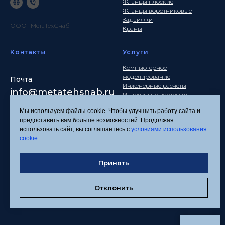
Фланцы плоские
Фланцы воротниковые
Задвижки
ООО "МетаТехСнаб"
Краны
Контакты
Услуги
Компьютерное
моделирование
Почта
Инженерные расчеты
info
@metatehsnab.ru
Изделия по чертежам
Мы используем файлы cookie. Чтобы улучшить работу сайта и
предоставить вам больше возможностей. Продолжая
использовать сайт, вы соглашаетесь с
условиями использования
Политика
cookie
.
конфиденциальности
Согласие на обработку
Принять
персональных данных
Соглашение об
использовании файлов
Отклонить
cookies