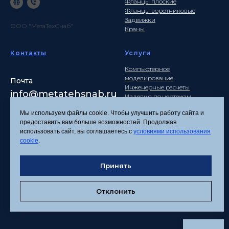
Фланцы плоские
Фланцы воротниковые
Задвижки
ООО "МетаТехСнаб"
Краны
Контакты
Услуги
Компьютерное
моделирование
Почта
Инженерные расчеты
info
@metatehsnab.ru
Изделия по чертежам
Мы используем файлы cookie. Чтобы улучшить работу сайта и
предоставить вам больше возможностей. Продолжая
использовать сайт, вы соглашаетесь с
условиями использования
Политика
cookie
.
конфиденциальности
Согласие на обработку
Принять
персональных данных
Соглашение об
использовании файлов
Отклонить
cookies