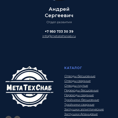
Андрей
Сергеевич
Отдел развития
+7 950 733 30 39
info@metatehsnab.ru
КАТАЛОГ
Отводы бесшовные
Отводы сварные
Отводы гнутые
Переходы бесшовные
Переходы сварные
Тройники бесшовные
Тройники сварные
Заглушки эллиптические
Заглушки фланцевые