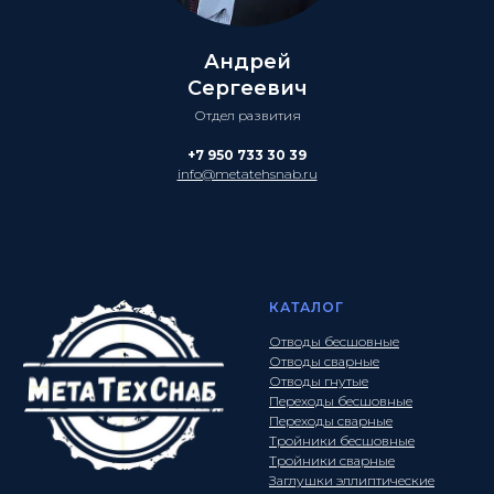
Андрей
Сергеевич
Отдел развития
+7 950 733 30 39
info@metatehsnab.ru
КАТАЛОГ
Отводы бесшовные
Отводы сварные
Отводы гнутые
Переходы бесшовные
Переходы сварные
Тройники бесшовные
Тройники сварные
Заглушки эллиптические