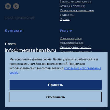
Заглушки фланцевые
Фланцы плоские
Фланцы воротниковые
Задвижки
ООО "МетаТехСнаб"
Краны
Контакты
Услуги
Компьютерное
моделирование
Почта
Инженерные расчеты
info
@metatehsnab.ru
Изделия по чертежам
Мы используем файлы cookie. Чтобы улучшить работу сайта и
предоставить вам больше возможностей. Продолжая
использовать сайт, вы соглашаетесь с
условиями использования
Политика
cookie
.
конфиденциальности
Согласие на обработку
Принять
персональных данных
Соглашение об
использовании файлов
Отклонить
cookies