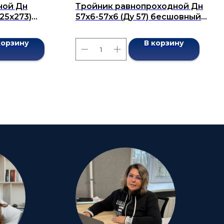
ной Дн
Тройник равнопроходной Дн
325х273)
57x6-57x6 (Ду 57) бесшовный
7376-2001
ГОСТ 17376-2001
корзину
В корзину