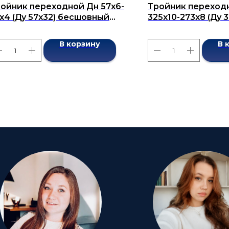
ойник переходной Дн 57х6-
Тройник переход
х4 (Ду 57х32) бесшовный
325х10-273х8 (Ду 
СТ 17376-2001
бесшовный ГОСТ 1
В корзину
В 