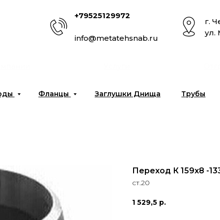
+79525129972
г. 
ул.
info@metatehsnab.ru
омпании
Услуги
Отг
оды
Фланцы
Заглушки Днища
Трубы
Переход К 159х8 -13
ст.20
1 529,5
р.