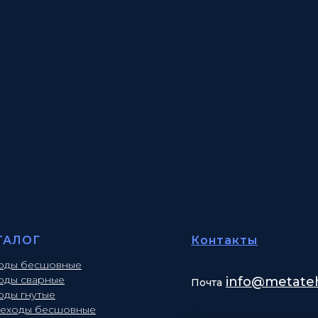
ТАЛОГ
Контакты
оды бесшовные
оды сварные
info
@metateh
Почта
оды гнутые
еходы бесшовные