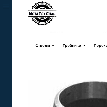
Главная
О к
Отводы
Тройники
Перех