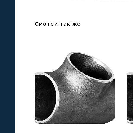
Смотри так же
А