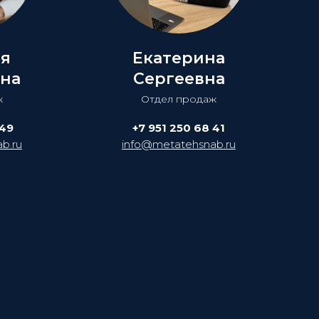
ия
Екатерина
на
Сергеевна
ж
Отдел продаж
 49
+7 951 250 68 41
b.ru
info@metatehsnab.ru