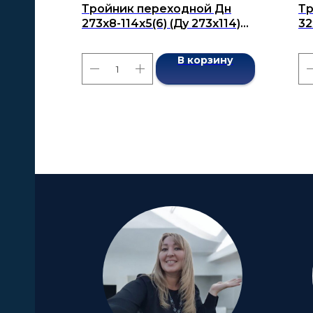
Тройник переходной Дн
Тр
273x8-114x5(6) (Ду 273x114)
32
бесшовный ГОСТ 17376-2001
ГО
В корзину