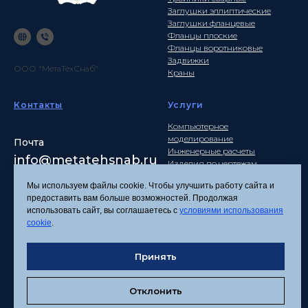
Заглушки эллиптические
Заглушки фланцевые
Фланцы плоские
Фланцы воротниковые
Задвижки
ООО "МетаТехСнаб"
Краны
Контакты
Услуги
Компьютерное
моделирование
Почта
Инженерные расчеты
info
@metatehsnab.ru
Изделия по чертежам
Мы используем файлы cookie. Чтобы улучшить работу сайта и
предоставить вам больше возможностей. Продолжая
использовать сайт, вы соглашаетесь с
условиями использования
Политика
cookie
.
конфиденциальности
Согласие на обработку
персональных данных
Принять
Соглашение об
использовании файлов
Отклонить
cookies