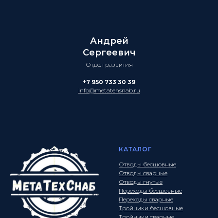
Андрей
Сергеевич
Отдел развития
+7 950 733 30 39
info@metatehsnab.ru
КАТАЛОГ
Отводы бесшовные
Отводы сварные
Отводы гнутые
Переходы бесшовные
Переходы сварные
Тройники бесшовные
Тройники сварные