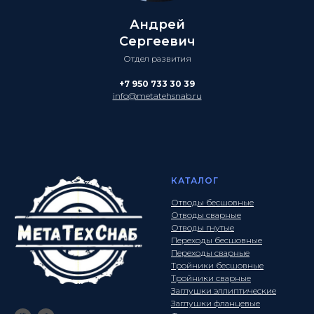
Андрей
Сергеевич
Отдел развития
+7 950 733 30 39
info@metatehsnab.ru
КАТАЛОГ
Отводы бесшовные
Отводы сварные
Отводы гнутые
Переходы бесшовные
Переходы сварные
Тройники бесшовные
Тройники сварные
Заглушки эллиптические
Заглушки фланцевые