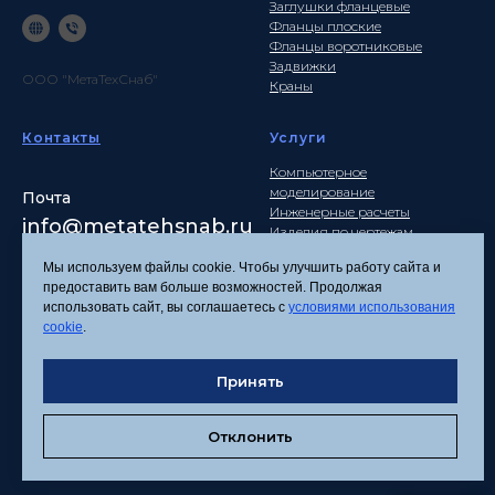
Заглушки фланцевые
Фланцы плоские
Фланцы воротниковые
Задвижки
ООО "МетаТехСнаб"
Краны
Контакты
Услуги
Компьютерное
моделирование
Почта
Инженерные расчеты
info
@metatehsnab.ru
Изделия по чертежам
Мы используем файлы cookie. Чтобы улучшить работу сайта и
предоставить вам больше возможностей. Продолжая
использовать сайт, вы соглашаетесь с
условиями использования
Политика
cookie
.
конфиденциальности
Согласие на обработку
Принять
персональных данных
Соглашение об
использовании файлов
Отклонить
cookies