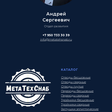
Андрей
Сергеевич
Отдел развития
+7 950 733 30 39
info@metatehsnab.ru
КАТАЛОГ
Отводы бесшовные
Отводы сварные
Отводы гнутые
Переходы бесшовные
Переходы сварные
Тройники бесшовные
Тройники сварные
Заглушки эллиптические