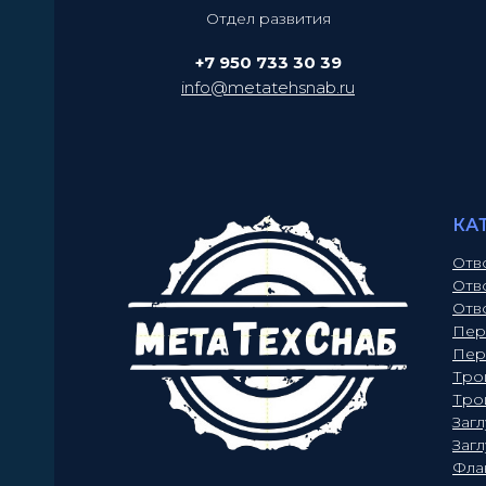
Отдел развития
+7 950 733 30 39
info@metatehsnab.ru
КА
Отв
Отв
Отв
Пер
Пер
Тро
Тро
Заг
Заг
Фла