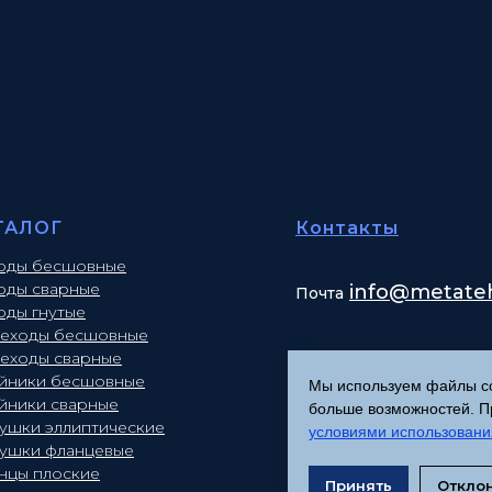
ТАЛОГ
Контакты
оды бесшовные
оды сварные
info
@metateh
Почта
оды гнутые
еходы бесшовные
еходы сварные
йники бесшовные
Мы используем файлы coo
йники сварные
больше возможностей. Пр
лушки эллиптические
условиями использовани
лушки фланцевые
нцы плоские
Принять
Откло