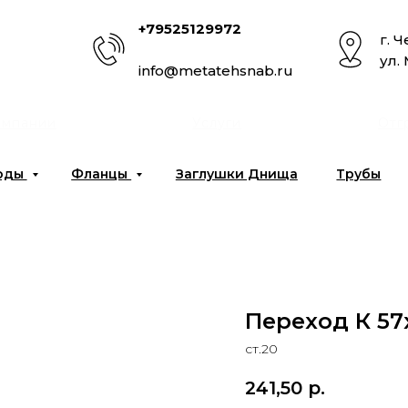
+79525129972
г. 
ул.
info@metatehsnab.ru
омпании
Услуги
Отг
оды
Фланцы
Заглушки Днища
Трубы
Переход К 57х
ст.20
241,50
р.