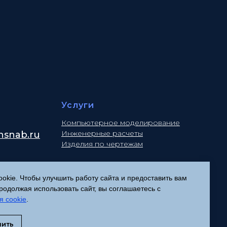
Услуги
Компьютерное моделирование
Инженерные расчеты
snab.ru
Изделия по чертежам
kie. Чтобы улучшить работу сайта и предоставить вам
Политика конфиденциальности
одолжая использовать сайт, вы соглашаетесь с
Согласие на обработку
я cookie
.
персональных данных
Соглашение об использовании
нить