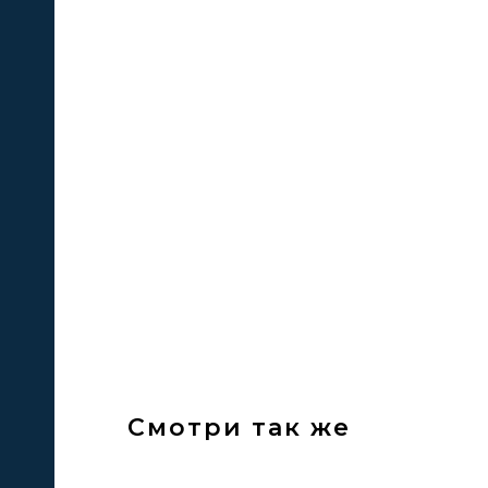
кие
е
Смотри так же
ЦИИ