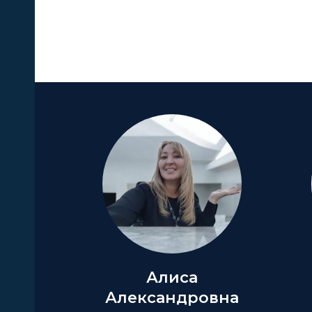
А
Алиса
Александровна