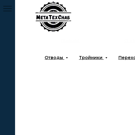
Главная
О к
Отводы
Тройники
Перех