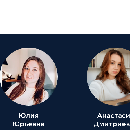
Юлия
Анастас
Юрьевна
Дмитриев