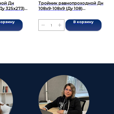
ной Дн
Тройник равнопроходной Дн
(Ду 325х273)
108x9-108x9 (Ду 108)
7376-2001
бесшовный ГОСТ 17376-2001
корзину
В корзину