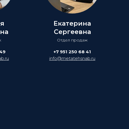
ия
Екатерина
на
Сергеевна
ж
Отдел продаж
 49
+7 951 250 68 41
b.ru
info@metatehsnab.ru