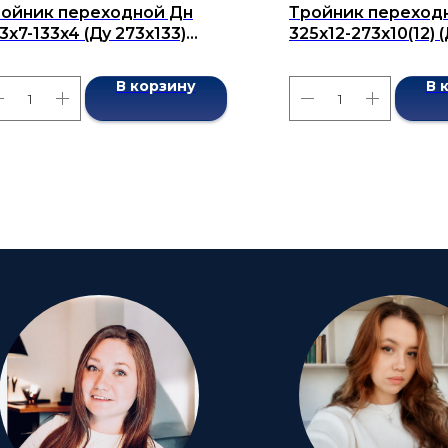
ойник переходной Дн
Тройник переход
3x7-133x4 (Ду 273x133)
325х12-273х10(12) 
сшовный ГОСТ 17376-2001
бесшовный ГОСТ 1
В корзину
В 