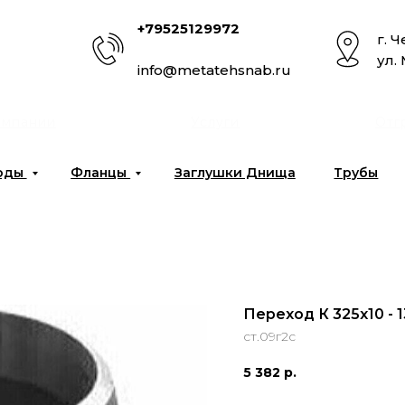
+79525129972
г. 
ул.
info@metatehsnab.ru
омпании
Услуги
Отг
оды
Фланцы
Заглушки Днища
Трубы
Переход К 325x10 - 
ст.09г2с
5 382
р.