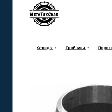
Главная
О к
Отводы
Тройники
Перех