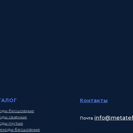
ТАЛОГ
Контакты
оды бесшовные
оды сварные
info
@metateh
Почта
оды гнутые
еходы бесшовные