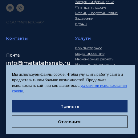
Заглушки фланцевые
Фланцы плоские
Фланцы воротниковые
Задвижки
ООО "МетаТехСнаб"
Краны
Контакты
Услуги
Компьютерное
моделирование
Почта
Инженерные расчеты
info
@metatehsnab.ru
Изделия по чертежам
Мы используем файлы cookie. Чтобы улучшить работу сайта и
предоставить вам больше возможностей. Продолжая
использовать сайт, вы соглашаетесь с
условиями использования
Политика
cookie
.
конфиденциальности
Согласие на обработку
Принять
персональных данных
Соглашение об
использовании файлов
Отклонить
cookies