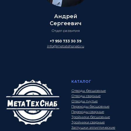
Андрей
Сергеевич
Отдел развития
+7 950 733 30 39
info@metatehsnab.ru
КАТАЛОГ
Отводы бесшовные
Отводы сварные
Отводы гнутые
Переходы бесшовные
Переходы сварные
Тройники бесшовные
Тройники сварные
Заглушки эллиптические