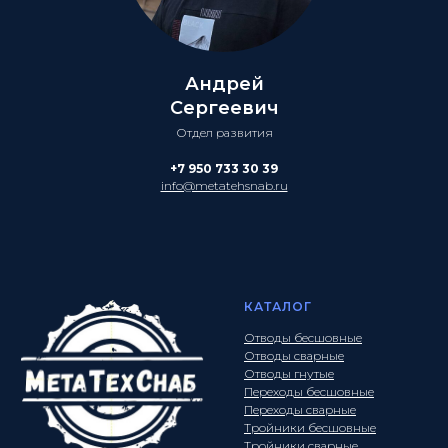
Андрей
Сергеевич
Отдел развития
+7 950 733 30 39
info@metatehsnab.ru
КАТАЛОГ
Отводы бесшовные
Отводы сварные
Отводы гнутые
Переходы бесшовные
Переходы сварные
Тройники бесшовные
Тройники сварные