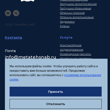
Заглушки эллиптические
Заглушки фланцевые
Фланцы плоские
Фланцы воротниковые
Задвижки
ООО "МетаТехСнаб"
Краны
Контакты
Услуги
Компьютерное
моделирование
Почта
Инженерные расчеты
info
@metatehsnab.ru
Изделия по чертежам
Мы используем файлы cookie. Чтобы улучшить работу сайта и
предоставить вам больше возможностей. Продолжая
использовать сайт, вы соглашаетесь с
условиями использования
Политика
cookie
.
конфиденциальности
Согласие на обработку
персональных данных
Принять
Соглашение об
использовании файлов
Отклонить
cookies