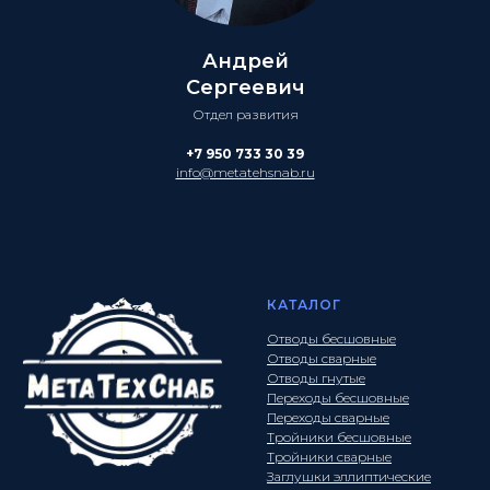
Андрей
Сергеевич
Отдел развития
+7 950 733 30 39
info@metatehsnab.ru
КАТАЛОГ
Отводы бесшовные
Отводы сварные
Отводы гнутые
Переходы бесшовные
Переходы сварные
Тройники бесшовные
Тройники сварные
Заглушки эллиптические