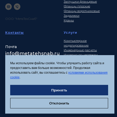
Заглушки фланцевые
Фланцы плоские
Фланцы воротниковые
Задвижки
ООО "МетаТехСнаб"
Краны
Контакты
Услуги
Компьютерное
моделирование
Почта
Инженерные расчеты
info
@metatehsnab.ru
Изделия по чертежам
Мы используем файлы cookie. Чтобы улучшить работу сайта и
предоставить вам больше возможностей. Продолжая
использовать сайт, вы соглашаетесь с
условиями использования
Политика
cookie
.
конфиденциальности
Согласие на обработку
Принять
персональных данных
Соглашение об
использовании файлов
Отклонить
cookies