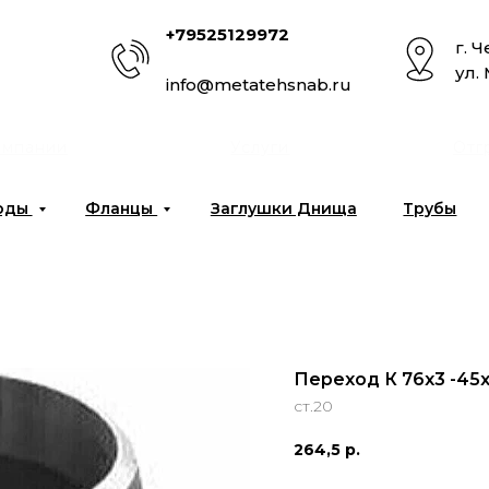
+79525129972
г. 
ул.
info@metatehsnab.ru
омпании
Услуги
Отг
оды
Фланцы
Заглушки Днища
Трубы
Переход К 76x3 -45x
ст.20
264,5
р.