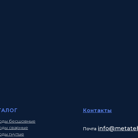
ТАЛОГ
Контакты
оды бесшовные
оды сварные
info
@metateh
Почта
оды гнутые