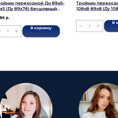
ойник переходной Дн 89х6-
Тройник переход
х5 (Ду 89х76) бесшовный
108x8-89x8 (Ду 10
СТ 17376-2001
бесшовный ГОСТ 1
586
р.
В 
В корзину