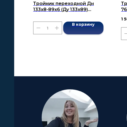
Тройник переходной Дн
Тр
133x8-89x6 (Ду 133x89)
76
бесшовный ГОСТ 17376-2001
ГО
1 
В корзину