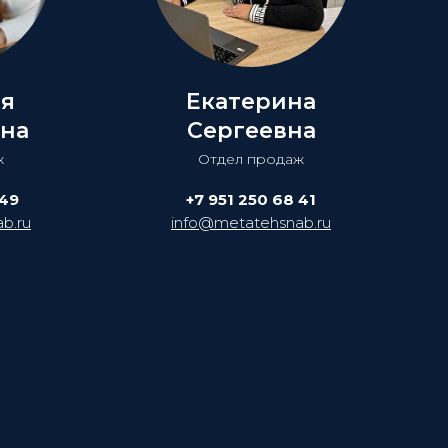
ия
Екатерина
на
Сергеевна
ж
Отдел продаж
 49
+7 951 250 68 41
b.ru
info@metatehsnab.ru