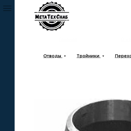
Главная
О к
Отводы
Тройники
Перех