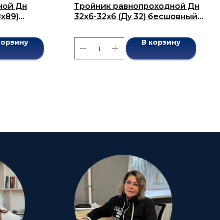
ной Дн
Тройник равнопроходной Дн
8x89)
32х6-32х6 (Ду 32) бесшовный
7376-2001
ГОСТ 17376-2001
корзину
В корзину