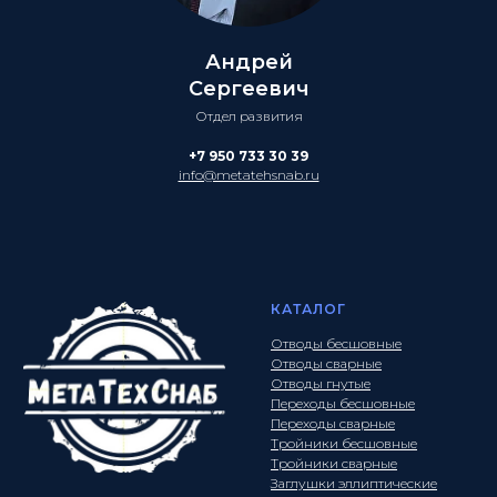
Андрей
Сергеевич
Отдел развития
+7 950 733 30 39
info@metatehsnab.ru
КАТАЛОГ
Отводы бесшовные
Отводы сварные
Отводы гнутые
Переходы бесшовные
Переходы сварные
Тройники бесшовные
Тройники сварные
Заглушки эллиптические