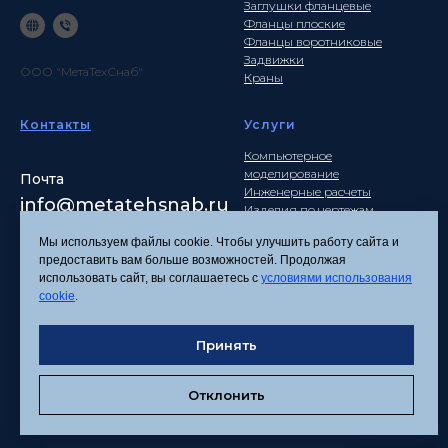
Заглушки фланцевые
Фланцы плоские
Фланцы воротниковые
Задвижки
ООО "МетаТехСнаб"
Краны
Контакты
Услуги
Компьютерное
моделирование
Почта
Инженерные расчеты
info
@metatehsnab.ru
Изделия по чертежам
Мы используем файлы cookie. Чтобы улучшить работу сайта и
предоставить вам больше возможностей. Продолжая
использовать сайт, вы соглашаетесь с
условиями использования
Политика
cookie
.
конфиденциальности
Согласие на обработку
Принять
персональных данных
Соглашение об
использовании файлов
Отклонить
cookies